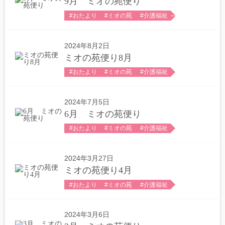
9月 ミオの苑便り
特定相談支援・障がい児相談支援
おたより
ミオの苑
介護福祉
放課後等デイサービス・児童発達支援
2024年8月2日
居宅介護・重度訪問介護・同行援護
ミオの苑便り8月
おたより
ミオの苑
介護福祉
生活介護
自立援助ホーム
2024年7月5日
6月 ミオの苑便り
会社情報
おたより
ミオの苑
介護福祉
会社情報
2024年3月27日
アクセス
ミオの苑便り4月
おたより
ミオの苑
介護福祉
「まごころ宣言」
介護資格養成
2024年3月6日