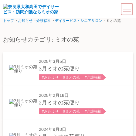
トップ
>
お知らせ
>
介護福祉
>
デイサービス・シニアサロン
>
ミオの苑
介護福祉
居宅介護支援
お知らせカテゴリ:
ミオの苑
訪問介護
2025年3月5日
デイサービス・シニアサロン
3月ミオの苑便り
おたより
ミオの苑
介護福祉
デイサービス ミオの家
シニアサロン サロン・ド・ミオ
2025年2月18日
2月ミオの苑便り
デイサービス ミオの苑
おたより
ミオの苑
介護福祉
児童福祉・障がい福祉
2024年9月3日