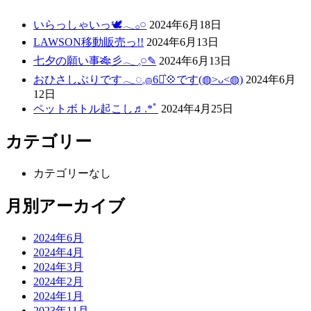
いらっしゃいっ🕊𓂃𓂂𓏸
2024年6月18日
LAWSON移動販売っ!!
2024年6月13日
七夕の願い事‪🎋‬彡‪‪𓂃 𓈒𓏸✎
2024年6月13日
おひさしぶりです𓂃◌𓈒𓐍6月͛💠です(◍>ᴗ<◍)
2024年6月
12日
ペットボトル起こし♬.*ﾟ
2024年4月25日
カテゴリー
カテゴリーなし
月別アーカイブ
2024年6月
2024年4月
2024年3月
2024年2月
2024年1月
2023年11月