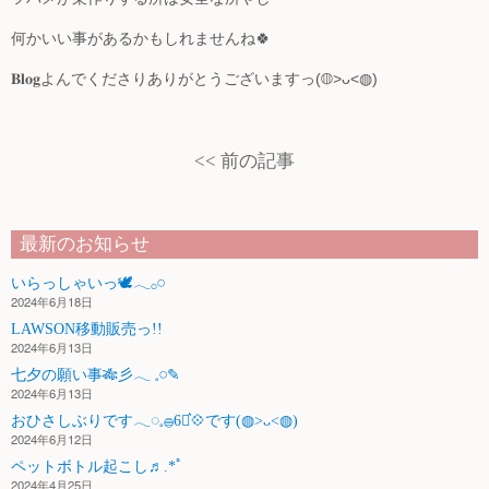
特定相談支援・障がい児相談支援
何かいい事があるかもしれませんね🍀
放課後等デイサービス・児童発達支援
𝐁𝐥𝐨𝐠よんでくださりありがとうございますっ(◍>ᴗ<◍)
居宅介護・重度訪問介護・同行援護
生活介護
<< 前の記事
自立援助ホーム
最新のお知らせ
会社情報
いらっしゃいっ🕊𓂃𓂂𓏸
2024年6月18日
会社情報
LAWSON移動販売っ!!
2024年6月13日
アクセス
七夕の願い事‪🎋‬彡‪‪𓂃 𓈒𓏸✎
2024年6月13日
「まごころ宣言」
おひさしぶりです𓂃◌𓈒𓐍6月͛💠です(◍>ᴗ<◍)
2024年6月12日
介護資格養成
ペットボトル起こし♬.*ﾟ
2024年4月25日