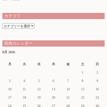
求人情報
カテゴリ
お知らせ
カ
テ
プライバシーポリシー
ゴ
リ
投稿カレンダー
お電話はこちらから
8月 2026
お問い合わせ
月
火
水
木
金
土
日
1
2
3
4
5
6
7
8
9
10
11
12
13
14
15
16
17
18
19
20
21
22
23
24
25
26
27
28
29
30