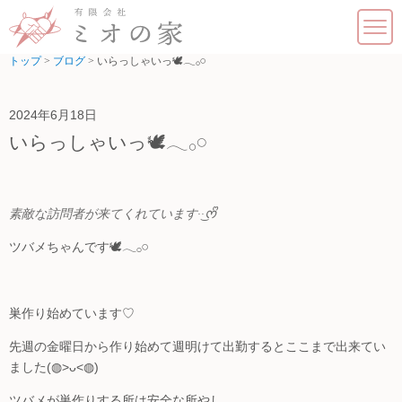
トップ
>
ブログ
>
いらっしゃいっ🕊𓂃𓂂𓏸
介護福祉
居宅介護支援
2024年6月18日
いらっしゃいっ🕊𓂃𓂂𓏸
訪問介護
デイサービス・シニアサロン
素敵な訪問者が来てくれています·͜·ᰔᩚ
デイサービス ミオの家
ツバメちゃんです🕊𓂃𓂂𓏸
シニアサロン サロン・ド・ミオ
巣作り始めています♡
デイサービス ミオの苑
先週の金曜日から作り始めて週明けて出勤するとここまで出来てい
児童福祉・障がい福祉
ました(◍>ᴗ<◍)
ツバメが巣作りする所は安全な所やし